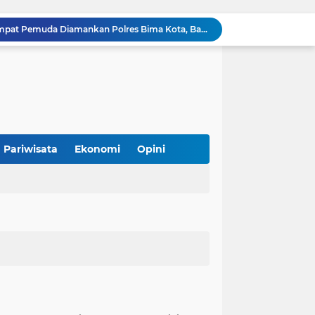
Unggahan Media Sosial Tuai Polemik, Pemilik Akun Elang Al Fath Minta Maaf kepada Pemain Volly Ball dan Warga Piong
Operasi Senyap Polsek Soromandi! 16 Poket Sabu Siap Edar Disita, Terduga Pengedar Dibekuk
Masyarakat Dapat Jadwal Ukur Tanah yang Lebih Jelas Berkat Layanan Pengukuran Terjadwal
JPU Tegaskan Barang Bukti yang Dipersoalkan Bukan Kewenangan PN Bima, Perkaranya Akan Disidangkan di PN Tangerang
Barang Bukti Sabu, EkstasI DLL Hilang dari Dakwaan, Lembaga Advokasi NTB Desak JPU Beri Penjelasan Terbuka
Semarak HUT ke-81 RI, Pegawai Diskominfotik Kota Bima Meriahkan Beragam Lomba, Perkuat Kebersamaan dan Nasionalisme
Wakil Wali Kota Bima Lepas 44 Kontingen Jambore Nasional XII, Pesan Jaga Nama Baik Daerah di Kancah Nasional
Digulung Tengah Malam! Jaringan Sabu Tambora Runtuh, Empat Terduga Dibekuk, 54 Poket Siap Edar Disita
Pariwisata
Ekonomi
Opini
BARDAM NUSA Soroti Proyek Kolam Retensi Amahami, Minta Pelaksana Buka Data dan Pengawasan Diperketat
Diduga Terlibat Curat, Empat Pemuda Diamankan Polres Bima Kota, Barang Bukti Rokok dan Susu Disita