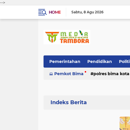
-->
HOME
Sabtu
8 Agu 2026
Pemerintahan
Pendidikan
Polit
Pemkot Bima
polres bima kota
Home
Currently Browsing: OPINI