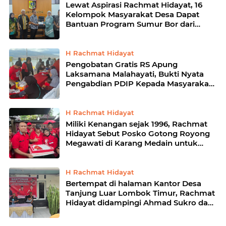
️Lewat Aspirasi Rachmat Hidayat, 16
Kelompok Masyarakat Desa Dapat
Bantuan Program Sumur Bor dari
Kemensos
H Rachmat Hidayat
Pengobatan Gratis RS Apung
Laksamana Malahayati, Bukti Nyata
Pengabdian PDIP Kepada Masyarakat
dan Negara
H Rachmat Hidayat
Miliki Kenangan sejak 1996, Rachmat
Hidayat Sebut Posko Gotong Royong
Megawati di Karang Medain untuk
Pemenangan Ganjar-Mahfud
H Rachmat Hidayat
️Bertempat di halaman Kantor Desa
Tanjung Luar Lombok Timur, Rachmat
Hidayat didampingi Ahmad Sukro dan
Ahmad Amrullah bagikan ratusan
santunan untuk Anak Yatim Piatu