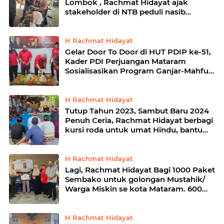
Lombok , Rachmat Hidayat ajak
stakeholder di NTB peduli nasib
disabilitas penderita Lumpuh Layu
H Rachmat Hidayat
Gelar Door To Door di HUT PDIP ke-51,
Kader PDI Perjuangan Mataram
Sosialisasikan Program Ganjar-Mahfud
di Monjok
H Rachmat Hidayat
Tutup Tahun 2023, Sambut Baru 2024
Penuh Ceria, Rachmat Hidayat berbagi
kursi roda untuk umat Hindu, bantu
tunai 13 banjar di mataram
H Rachmat Hidayat
Lagi, Rachmat Hidayat Bagi 1000 Paket
Sembako untuk golongan Mustahik/
Warga Miskin se kota Mataram. 600
Paket Sembako menyusul
H Rachmat Hidayat