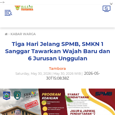
×
-->
›
KABAR WARGA
Tiga Hari Jelang SPMB, SMKN 1
Sanggar Tawarkan Wajah Baru dan
6 Jurusan Unggulan
Tambora
2026-05-
Saturday, May 30, 2026 | May 30, 2026 WIB |
30T15:08:38Z